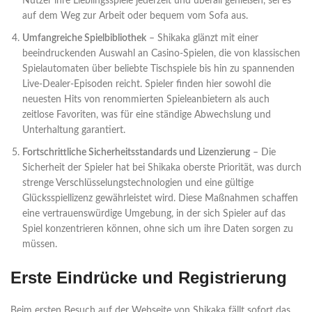
Nutzer ihre Lieblingsspiele jederzeit und überall genießen, sei es
auf dem Weg zur Arbeit oder bequem vom Sofa aus.
Umfangreiche Spielbibliothek
– Shikaka glänzt mit einer
beeindruckenden Auswahl an Casino-Spielen, die von klassischen
Spielautomaten über beliebte Tischspiele bis hin zu spannenden
Live-Dealer-Episoden reicht. Spieler finden hier sowohl die
neuesten Hits von renommierten Spieleanbietern als auch
zeitlose Favoriten, was für eine ständige Abwechslung und
Unterhaltung garantiert.
Fortschrittliche Sicherheitsstandards und Lizenzierung
– Die
Sicherheit der Spieler hat bei Shikaka oberste Priorität, was durch
strenge Verschlüsselungstechnologien und eine gültige
Glücksspiellizenz gewährleistet wird. Diese Maßnahmen schaffen
eine vertrauenswürdige Umgebung, in der sich Spieler auf das
Spiel konzentrieren können, ohne sich um ihre Daten sorgen zu
müssen.
Erste Eindrücke und Registrierung
Beim ersten Besuch auf der Webseite von Shikaka fällt sofort das