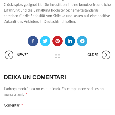
Glücksspiels geeignet ist. Die Investition in eine benutzerfreundliche
Erfahrung und die Einhaltung höchster Sicherheitsstandards
sprechen für die Seriosität von Shikaka und lassen auf eine positive
Zukunft des Anbieters in Deutschland hoffen.
NEWER
OLDER
DEIXA UN COMENTARI
L'adreça electrònica no es publicarà.
Els camps necessaris estan
*
marcats amb
*
Comentari