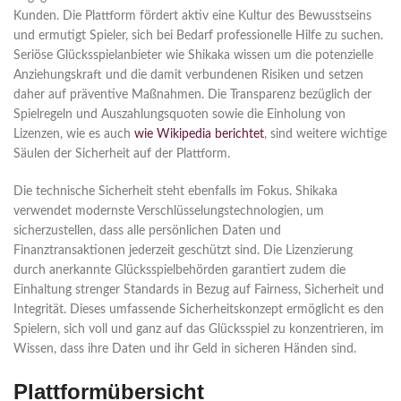
Kunden. Die Plattform fördert aktiv eine Kultur des Bewusstseins
und ermutigt Spieler, sich bei Bedarf professionelle Hilfe zu suchen.
Seriöse Glücksspielanbieter wie Shikaka wissen um die potenzielle
Anziehungskraft und die damit verbundenen Risiken und setzen
daher auf präventive Maßnahmen. Die Transparenz bezüglich der
Spielregeln und Auszahlungsquoten sowie die Einholung von
Lizenzen, wie es auch
wie Wikipedia berichtet
, sind weitere wichtige
Säulen der Sicherheit auf der Plattform.
Die technische Sicherheit steht ebenfalls im Fokus. Shikaka
verwendet modernste Verschlüsselungstechnologien, um
sicherzustellen, dass alle persönlichen Daten und
Finanztransaktionen jederzeit geschützt sind. Die Lizenzierung
durch anerkannte Glücksspielbehörden garantiert zudem die
Einhaltung strenger Standards in Bezug auf Fairness, Sicherheit und
Integrität. Dieses umfassende Sicherheitskonzept ermöglicht es den
Spielern, sich voll und ganz auf das Glücksspiel zu konzentrieren, im
Wissen, dass ihre Daten und ihr Geld in sicheren Händen sind.
Plattformübersicht