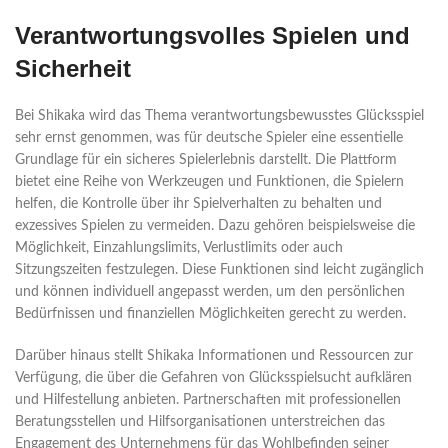
Verantwortungsvolles Spielen und
Sicherheit
Bei Shikaka wird das Thema verantwortungsbewusstes Glücksspiel
sehr ernst genommen, was für deutsche Spieler eine essentielle
Grundlage für ein sicheres Spielerlebnis darstellt. Die Plattform
bietet eine Reihe von Werkzeugen und Funktionen, die Spielern
helfen, die Kontrolle über ihr Spielverhalten zu behalten und
exzessives Spielen zu vermeiden. Dazu gehören beispielsweise die
Möglichkeit, Einzahlungslimits, Verlustlimits oder auch
Sitzungszeiten festzulegen. Diese Funktionen sind leicht zugänglich
und können individuell angepasst werden, um den persönlichen
Bedürfnissen und finanziellen Möglichkeiten gerecht zu werden.
Darüber hinaus stellt Shikaka Informationen und Ressourcen zur
Verfügung, die über die Gefahren von Glücksspielsucht aufklären
und Hilfestellung anbieten. Partnerschaften mit professionellen
Beratungsstellen und Hilfsorganisationen unterstreichen das
Engagement des Unternehmens für das Wohlbefinden seiner