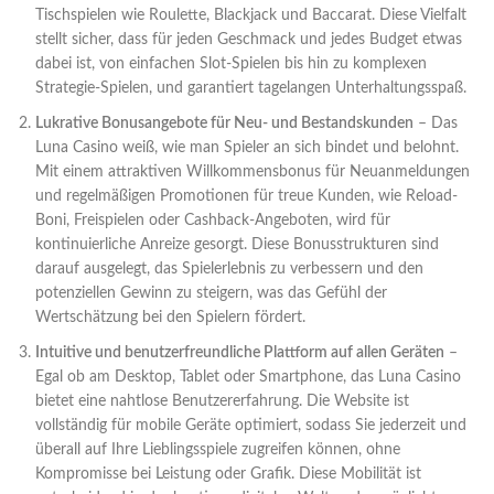
Tischspielen wie Roulette, Blackjack und Baccarat. Diese Vielfalt
stellt sicher, dass für jeden Geschmack und jedes Budget etwas
dabei ist, von einfachen Slot-Spielen bis hin zu komplexen
Strategie-Spielen, und garantiert tagelangen Unterhaltungsspaß.
Lukrative Bonusangebote für Neu- und Bestandskunden
– Das
Luna Casino weiß, wie man Spieler an sich bindet und belohnt.
Mit einem attraktiven Willkommensbonus für Neuanmeldungen
und regelmäßigen Promotionen für treue Kunden, wie Reload-
Boni, Freispielen oder Cashback-Angeboten, wird für
kontinuierliche Anreize gesorgt. Diese Bonusstrukturen sind
darauf ausgelegt, das Spielerlebnis zu verbessern und den
potenziellen Gewinn zu steigern, was das Gefühl der
Wertschätzung bei den Spielern fördert.
Intuitive und benutzerfreundliche Plattform auf allen Geräten
–
Egal ob am Desktop, Tablet oder Smartphone, das Luna Casino
bietet eine nahtlose Benutzererfahrung. Die Website ist
vollständig für mobile Geräte optimiert, sodass Sie jederzeit und
überall auf Ihre Lieblingsspiele zugreifen können, ohne
Kompromisse bei Leistung oder Grafik. Diese Mobilität ist