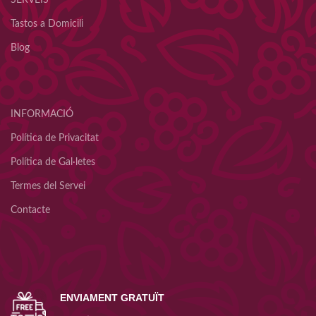
Tastos a Domicili
Blog
INFORMACIÓ
Política de Privacitat
Política de Gal·letes
Termes del Servei
Contacte
ENVIAMENT GRATUÏT