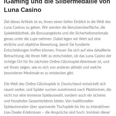
iGaming und die Silbermedaille von
Luna Casino
Ziel dieses Artikels ist es, Ihnen einen tiefen Einblick in die Welt des
Luna Casinos zu geben. Wir werden die Benutzeroberfläche, die
Spielebibliothek, die Bonusangebote und die Sicherheitsmerkmale
genau unter die Lupe nehmen. Dabei legen wir Wert auf eine
ehrliche und objektive Bewertung, damit Sie fundierte
Entscheidungen treffen können. Freuen Sie sich auf eine detaillierte
Betrachtung, die Ihnen hilft zu entscheiden, ob das Luna Casino der
richtige Ort für Ihr nächstes Online-Glücksspiel-Abenteuer ist, und
wir Ihnen zeigen, wie es sich von anderen abhebt und welche
besonderen Merkmale es zu entdecken gibt.
Die Welt des Online-Glücksspiels in Deutschland entwickelt sich
rasant weiter, und Spieler suchen zunehmend nach Plattformen, die
nicht nur eine immense Spielauswahl, sondern auch ein sicheres
und fesselndes Gesamterlebnis bieten. Von traditionellen
Spielautomaten über spannende Tischspiele bis hin zu interaktiven
Live-Dealer-Erlebnissen – die Ansprüche sind hoch. Inmitten dieser