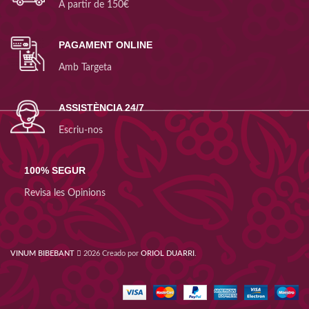
A partir de 150€
PAGAMENT ONLINE
Amb Targeta
ASSISTÈNCIA 24/7
Escriu-nos
100% SEGUR
Revisa les Opinions
VINUM BIBEBANT
2026 Creado por
ORIOL DUARRI
.