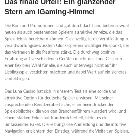
Das finale Urteil: Ein glänzender
Stern am iGaming-Himmel
Die Boni und Promotionen sind gut durchdacht und bieten sowohl
neuen als auch bestehenden Spielern attraktive Anreize, die das
Spielerlebnis bereichern können. Gleichzeitig ist die Verpflichtung zu
verantwortungsbewusstem Glücksspiel ein wichtiger Pluspunkt, der
das Vertrauen in die Plattform stärkt. Die durchweg positive
Erfahrung auf verschiedenen Geräten macht das Luna Casino zu
einer flexiblen Wahl für alle, die auch unterwegs nicht auf ihr
Lieblingsspiel verzichten möchten und dabei Wert auf ein sicheres
Umfeld legen.
Das Luna Casino hat sich in unserem Test als eine solide und
attraktive Option für deutsche Spieler erwiesen. Mit seiner
ansprechenden Benutzeroberfläche, einer beeindruckenden
Spielebibliothek, die von den Branchenführern kuratiert wird, und
einem starken Fokus auf Kundensicherheit, bietet es ein
umfassendes Paket. Die reibungslose Anmeldung und die intuitive
Navigation erleichtern den Einstieg, während die Vielfalt an Spielen,