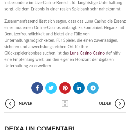
insbesondere im Live-Casino-Bereich, für langfristige Unterhaltung
sorgt, die dem Erlebnis in einer realen Spielbank sehr nahekommt.
Zusammenfassend lässt sich sagen, dass das Luna Casino die Essenz
eines modernen Online-Casinos einfängt. Es kombiniert Eleganz mit
Benutzerfreundlichkeit und bietet eine Fülle von
Unterhaltungsmöglichkeiten. Für Spieler, die einen zuverlässigen,
sicheren und abwechslungsreichen Ort für ihre
Glücksspielerlebnisse suchen, ist das
Luna Casino Casino
definitiv
eine Empfehlung wert, um den eigenen Horizont der digitalen
Unterhaltung zu erweitern.
NEWER
OLDER
DEIXA UN COMENTARI