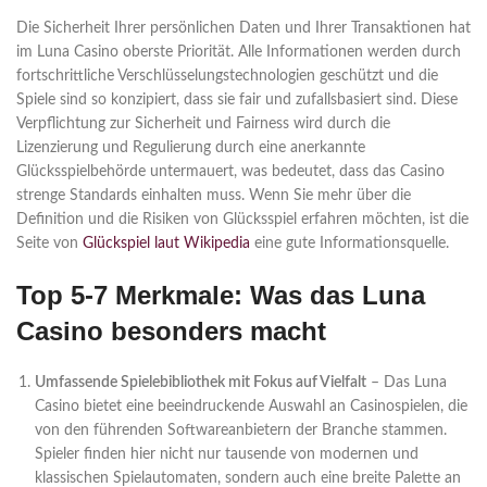
Die Sicherheit Ihrer persönlichen Daten und Ihrer Transaktionen hat
im Luna Casino oberste Priorität. Alle Informationen werden durch
fortschrittliche Verschlüsselungstechnologien geschützt und die
Spiele sind so konzipiert, dass sie fair und zufallsbasiert sind. Diese
Verpflichtung zur Sicherheit und Fairness wird durch die
Lizenzierung und Regulierung durch eine anerkannte
Glücksspielbehörde untermauert, was bedeutet, dass das Casino
strenge Standards einhalten muss. Wenn Sie mehr über die
Definition und die Risiken von Glücksspiel erfahren möchten, ist die
Seite von
Glückspiel laut Wikipedia
eine gute Informationsquelle.
Top 5-7 Merkmale: Was das Luna
Casino besonders macht
Umfassende Spielebibliothek mit Fokus auf Vielfalt
– Das Luna
Casino bietet eine beeindruckende Auswahl an Casinospielen, die
von den führenden Softwareanbietern der Branche stammen.
Spieler finden hier nicht nur tausende von modernen und
klassischen Spielautomaten, sondern auch eine breite Palette an