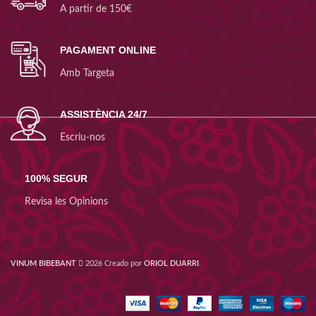
A partir de 150€
PAGAMENT ONLINE
Amb Targeta
ASSISTÈNCIA 24/7
Escriu-nos
100% SEGUR
Revisa les Opinions
VINUM BIBEBANT
2026 Creado por
ORIOL DUARRI
.