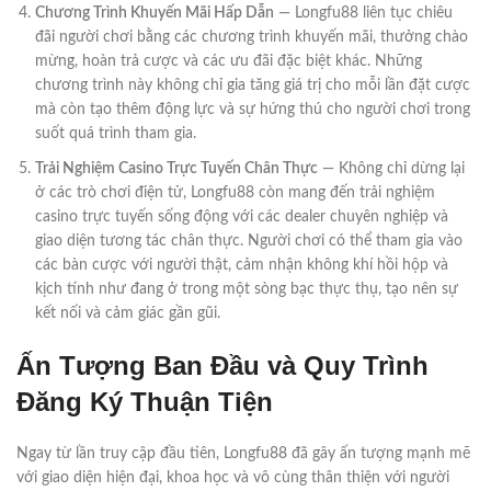
Chương Trình Khuyến Mãi Hấp Dẫn
— Longfu88 liên tục chiêu
đãi người chơi bằng các chương trình khuyến mãi, thưởng chào
mừng, hoàn trả cược và các ưu đãi đặc biệt khác. Những
chương trình này không chỉ gia tăng giá trị cho mỗi lần đặt cược
mà còn tạo thêm động lực và sự hứng thú cho người chơi trong
suốt quá trình tham gia.
Trải Nghiệm Casino Trực Tuyến Chân Thực
— Không chỉ dừng lại
ở các trò chơi điện tử, Longfu88 còn mang đến trải nghiệm
casino trực tuyến sống động với các dealer chuyên nghiệp và
giao diện tương tác chân thực. Người chơi có thể tham gia vào
các bàn cược với người thật, cảm nhận không khí hồi hộp và
kịch tính như đang ở trong một sòng bạc thực thụ, tạo nên sự
kết nối và cảm giác gần gũi.
Ấn Tượng Ban Đầu và Quy Trình
Đăng Ký Thuận Tiện
Ngay từ lần truy cập đầu tiên, Longfu88 đã gây ấn tượng mạnh mẽ
với giao diện hiện đại, khoa học và vô cùng thân thiện với người