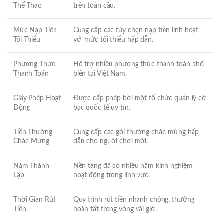
Thể Thao
trên toàn cầu.
Mức Nạp Tiền
Cung cấp các tùy chọn nạp tiền linh hoạt
Tối Thiểu
với mức tối thiểu hấp dẫn.
Phương Thức
Hỗ trợ nhiều phương thức thanh toán phổ
Thanh Toán
biến tại Việt Nam.
Giấy Phép Hoạt
Được cấp phép bởi một tổ chức quản lý cờ
Động
bạc quốc tế uy tín.
Tiền Thưởng
Cung cấp các gói thưởng chào mừng hấp
Chào Mừng
dẫn cho người chơi mới.
Năm Thành
Nền tảng đã có nhiều năm kinh nghiệm
Lập
hoạt động trong lĩnh vực.
Thời Gian Rút
Quy trình rút tiền nhanh chóng, thường
Tiền
hoàn tất trong vòng vài giờ.