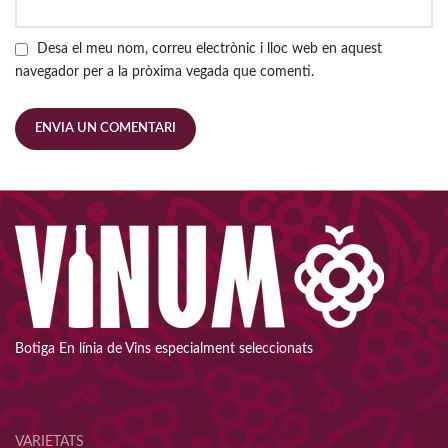
Desa el meu nom, correu electrònic i lloc web en aquest
navegador per a la pròxima vegada que comenti.
Botiga En línia de Vins especialment seleccionats
VARIETATS