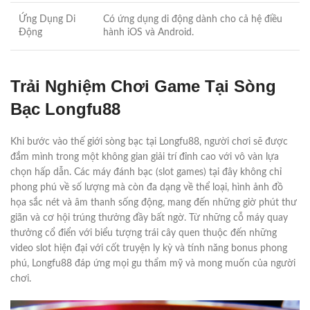
Ứng Dụng Di
Có ứng dụng di động dành cho cả hệ điều
Động
hành iOS và Android.
Trải Nghiệm Chơi Game Tại Sòng
Bạc Longfu88
Khi bước vào thế giới sòng bạc tại Longfu88, người chơi sẽ được
đắm mình trong một không gian giải trí đỉnh cao với vô vàn lựa
chọn hấp dẫn. Các máy đánh bạc (slot games) tại đây không chỉ
phong phú về số lượng mà còn đa dạng về thể loại, hình ảnh đồ
họa sắc nét và âm thanh sống động, mang đến những giờ phút thư
giãn và cơ hội trúng thưởng đầy bất ngờ. Từ những cỗ máy quay
thưởng cổ điển với biểu tượng trái cây quen thuộc đến những
video slot hiện đại với cốt truyện ly kỳ và tính năng bonus phong
phú, Longfu88 đáp ứng mọi gu thẩm mỹ và mong muốn của người
chơi.