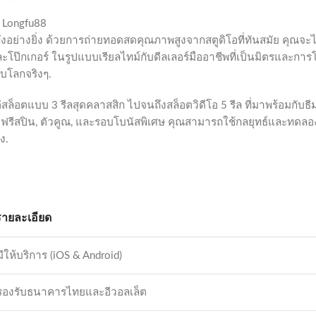
ง Longfu88
อย่างยิ่ง ด้วยการถ่ายทอดสดคุณภาพสูงจากสตูดิโอที่ทันสมัย คุณจะได
ละโป๊กเกอร์ ในรูปแบบเรียลไทม์กับดีลเลอร์มืออาชีพที่เป็นมิตรและการโ
ับโลกจริงๆ.
สล็อตแบบ 3 รีลสุดคลาสสิก ไปจนถึงสล็อตวิดีโอ 5 รีล ที่มาพร้อมกับธี
ช่น ฟรีสปิน, ตัวคูณ, และรอบโบนัสพิเศษ คุณสามารถใช้กลยุทธ์และทดลอ
ง.
รายละเอียด
มีให้บริการ (iOS & Android)
รองรับธนาคารไทยและอีวอลเล็ต