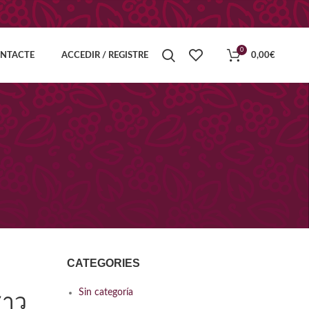
0
NTACTE
ACCEDIR / REGISTRE
0,00
€
CATEGORIES
Sin categoría
ชาว