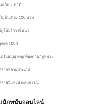
ไม่เกิน 5 นาที
เริ่มต้นเพียง 100 บาท
มีผู้ให้บริการชั้นนำ
สูงสุด 100%
ได้รับอนุญาตถูกต้องตามกฎหมาย
หลากหลายประเภท
หลายปีแห่งประสบการณ์
บนักพนันออนไลน์