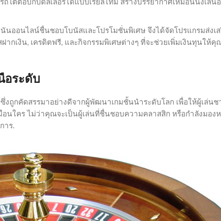
ถโต้ตอบกับดีลเลอร์ได้แบบเรียลไทม์ สร้างบรรยากาศเหมือนนั่งเล่นอย
พนันออนไลน์ชื่นชอบโบนัสและโปรโมชั่นพิเศษ จึงได้จัดโปรแกรมส่งเส
กเงิน, เครดิตฟรี, และกิจกรรมพิเศษต่างๆ ที่จะช่วยเพิ่มเงินทุนให้คุณ
ือระดับ
่งถูกคัดสรรมาอย่างดีจากผู้พัฒนาเกมชั้นนำระดับโลก เพื่อให้ผู้เล่น
มือนใคร ไม่ว่าคุณจะเป็นผู้เล่นที่ชื่นชอบความคลาสสิก หรือกำลังมอ
งการ.