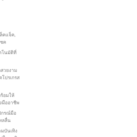
็คแจ็ค,
โชค
นมัติที่
ิกสวยงาม
อตโปรเกรส
ร้อมให้
งมืออาชีพ
ปกรณ์มือ
หลลื่น
มบันเทิง