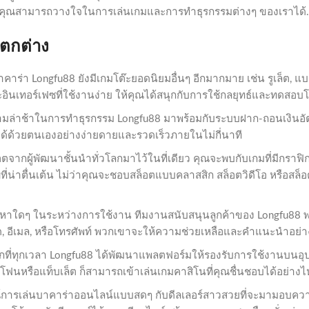
้คุณสามารถวางใจในการเล่นเกมและการทำธุรกรรมต่างๆ ของเราได้.
แตกต่าง
่า Longfu88 ยังมีเกมโต๊ะยอดนิยมอื่นๆ อีกมากมาย เช่น รูเล็ต, แบล
ะอินเทอร์เฟซที่ใช้งานง่าย ให้คุณได้สนุกกับการใช้กลยุทธ์และทดสอบ
ามล่าช้าในการทำธุรกรรม Longfu88 มาพร้อมกับระบบฝาก-ถอนเงินอัตโ
้ด้วยตนเองอย่างง่ายดายและรวดเร็วภายในไม่กี่นาที
ากผู้พัฒนาชั้นนำทั่วโลกมาไว้ในที่เดียว คุณจะพบกับเกมที่มีกราฟ
น่าตื่นเต้น ไม่ว่าคุณจะชอบสล็อตแบบคลาสสิก สล็อตวิดีโอ หรือสล็
หาใดๆ ในระหว่างการใช้งาน ทีมงานสนับสนุนลูกค้าของ Longfu88 พ
ด, อีเมล, หรือโทรศัพท์ พวกเขาจะให้ความช่วยเหลือและคำแนะนำอย่า
ทุกที่ทุกเวลา Longfu88 ได้พัฒนาแพลตฟอร์มให้รองรับการใช้งานบนอุ
ทโฟนหรือแท็บเล็ต ก็สามารถเข้าเล่นเกมคาสิโนที่คุณชื่นชอบได้อย่างไ
การเล่นบาคาร่าออนไลน์แบบสดๆ กับดีลเลอร์สาวสวยที่จะมามอบควา