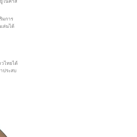
ู่ในคาสิ
ริมการ
เล่นได้
ชาวไทยได้
งหาประสบ