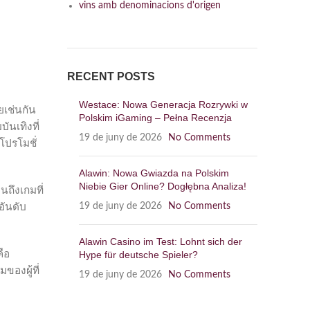
vins amb denominacions d'origen
RECENT POSTS
Westace: Nowa Generacja Rozrywki w
ยเช่นกัน
Polskim iGaming – Pełna Recenzja
นเทิงที่
19 de juny de 2026
No Comments
โปรโมชั่
Alawin: Nowa Gwiazda na Polskim
Niebie Gier Online? Dogłębna Analiza!
นถึงเกมที่
19 de juny de 2026
No Comments
อันดับ
Alawin Casino im Test: Lohnt sich der
คือ
Hype für deutsche Spieler?
ของผู้ที่
19 de juny de 2026
No Comments