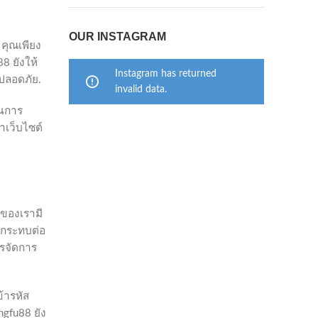
OUR INSTAGRAM
 คุณเพียง
8 ยังให้
Instagram has returned
ะปลอดภัย.
invalid data.
อนการ
าเว็บไซต์
มของเรามี
ผลกระทบต่อ
ารจัดการ
้ารหัส
ngfu88 ยัง