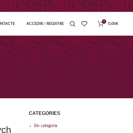
0
NTACTE
ACCEDIR / REGISTRE
0,00
€
CATEGORIES
Sin categoría
ych