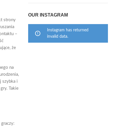
OUR INSTAGRAM
t strony
ruszania
Instagram has returned
kontaktu –
invalid data.
ść
ujące, że
nego na
urodzenia,
j szybka i
gry. Takie
 graczy: