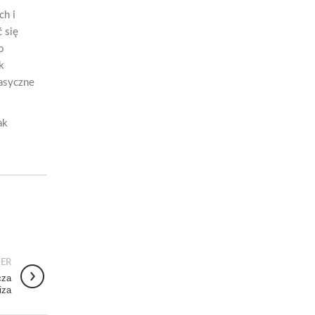
ch i
 się
o
k
lasyczne
ak
ER
cza
iza