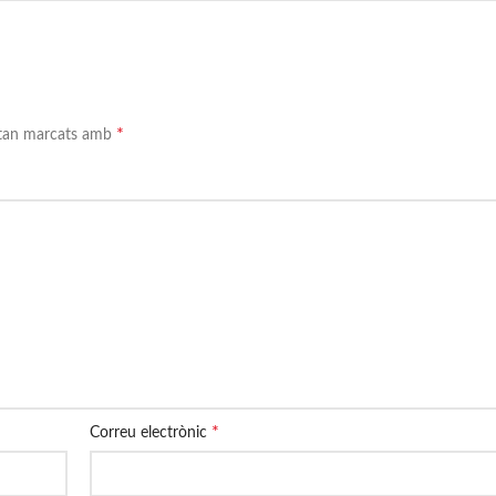
*
stan marcats amb
*
Correu electrònic