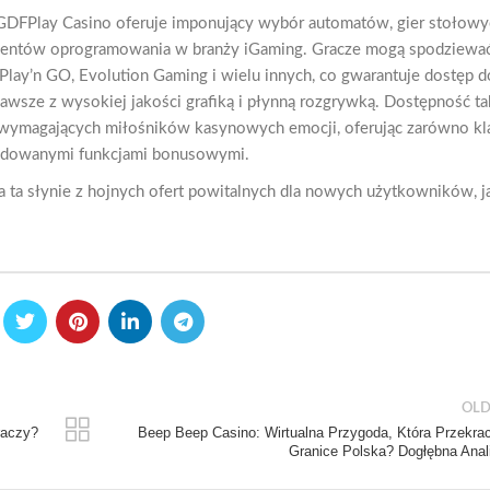
DFPlay Casino oferuje imponujący wybór automatów, gier stołowy
centów oprogramowania w branży iGaming. Gracze mogą spodziewać
Play’n GO, Evolution Gaming i wielu innych, co gwarantuje dostęp d
 zawsze z wysokiej jakości grafiką i płynną rozgrywką. Dostępność ta
ej wymagających miłośników kasynowych emocji, oferując zarówno k
udowanymi funkcjami bonusowymi.
 ta słynie z hojnych ofert powitalnych dla nowych użytkowników, j
OLD
raczy?
Beep Beep Casino: Wirtualna Przygoda, Która Przekra
Granice Polska? Dogłębna Anal