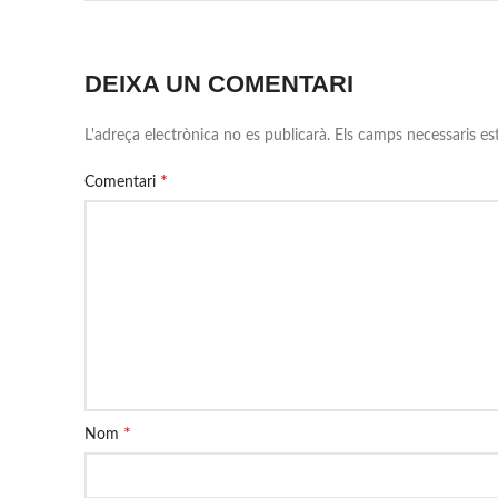
DEIXA UN COMENTARI
L'adreça electrònica no es publicarà.
Els camps necessaris e
*
Comentari
*
Nom