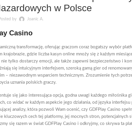
azardowych w Polsce
Posted by
Joanic A.
ay Casino
miczną transformację, oferując graczom coraz bogatszy wybór platf
 krajobrazie, gdzie liczba kasyn online mnoży się z każdym miesiąc
 nie tylko dostarczy emocji, ale także zapewni bezpieczeństwo i kom
óżniają się intuicyjnym interfejsem, szeroką gamą gier od renomowan
im – niezawodnym wsparciem technicznym. Zrozumienie tych potrze
ycia uznania polskich graczy.
ntuje się jako interesująca opcja, godna uwagi każdego miłośnika gi
, co widać w każdym aspekcie jego działania, od języka interfejsu 
jącej analizy, która pozwoli Wam ocenić, czy GDFPlay Casino speł
 kluczowych cech tej platformy, jej mocnych stron, potencjalnych s
zmy się razem w świat GDFPlay Casino i odkryjmy, co skrywa ta pla