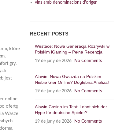
vins amb denominacions d'origen
RECENT POSTS
Westace: Nowa Generacja Rozrywki w
orm, które
Polskim iGaming – Pełna Recenzja
em,
19 de juny de 2026
No Comments
fort gry.
ych
Alawin: Nowa Gwiazda na Polskim
b jest
Niebie Gier Online? Dogłębna Analiza!
19 de juny de 2026
No Comments
er online.
po ofertę
Alawin Casino im Test: Lohnt sich der
Hype für deutsche Spieler?
nia Wasze
łabych
19 de juny de 2026
No Comments
tforma.