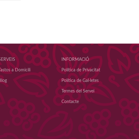
SERVEIS
INFORMACIÓ
Tastos a Domicili
Política de Privacitat
Blog
Política de Gal·letes
Termes del Servei
Contacte