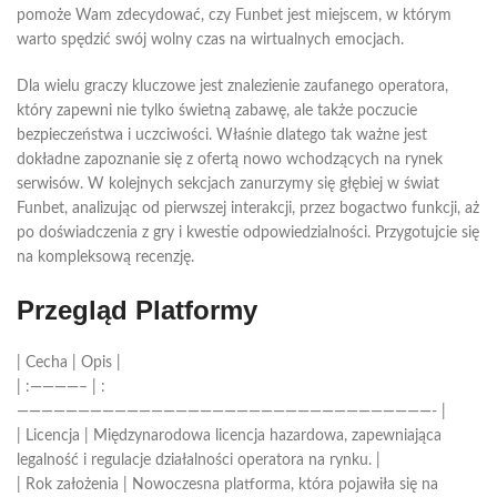
pomoże Wam zdecydować, czy Funbet jest miejscem, w którym
warto spędzić swój wolny czas na wirtualnych emocjach.
Dla wielu graczy kluczowe jest znalezienie zaufanego operatora,
który zapewni nie tylko świetną zabawę, ale także poczucie
bezpieczeństwa i uczciwości. Właśnie dlatego tak ważne jest
dokładne zapoznanie się z ofertą nowo wchodzących na rynek
serwisów. W kolejnych sekcjach zanurzymy się głębiej w świat
Funbet, analizując od pierwszej interakcji, przez bogactwo funkcji, aż
po doświadczenia z gry i kwestie odpowiedzialności. Przygotujcie się
na kompleksową recenzję.
Przegląd Platformy
| Cecha | Opis |
| :————– | :
——————————————————————————————————- |
| Licencja | Międzynarodowa licencja hazardowa, zapewniająca
legalność i regulacje działalności operatora na rynku. |
| Rok założenia | Nowoczesna platforma, która pojawiła się na