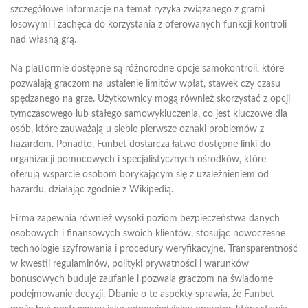
szczegółowe informacje na temat ryzyka związanego z grami
losowymi i zachęca do korzystania z oferowanych funkcji kontroli
nad własną grą.
Na platformie dostępne są różnorodne opcje samokontroli, które
pozwalają graczom na ustalenie limitów wpłat, stawek czy czasu
spędzanego na grze. Użytkownicy mogą również skorzystać z opcji
tymczasowego lub stałego samowykluczenia, co jest kluczowe dla
osób, które zauważają u siebie pierwsze oznaki problemów z
hazardem. Ponadto, Funbet dostarcza łatwo dostępne linki do
organizacji pomocowych i specjalistycznych ośrodków, które
oferują wsparcie osobom borykającym się z uzależnieniem od
hazardu, działając zgodnie z Wikipedią.
Firma zapewnia również wysoki poziom bezpieczeństwa danych
osobowych i finansowych swoich klientów, stosując nowoczesne
technologie szyfrowania i procedury weryfikacyjne. Transparentność
w kwestii regulaminów, polityki prywatności i warunków
bonusowych buduje zaufanie i pozwala graczom na świadome
podejmowanie decyzji. Dbanie o te aspekty sprawia, że Funbet