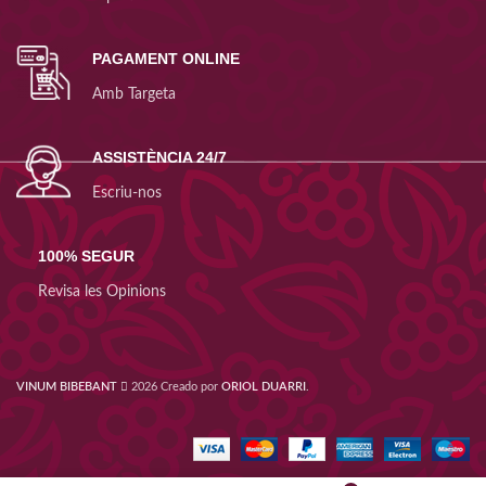
PAGAMENT ONLINE
Amb Targeta
ASSISTÈNCIA 24/7
Escriu-nos
100% SEGUR
Revisa les Opinions
VINUM BIBEBANT
2026 Creado por
ORIOL DUARRI
.