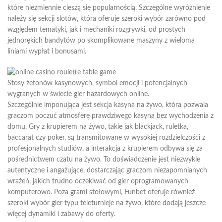
które niezmiennie cieszą się popularnością. Szczególne wyróżnienie
należy się sekcji slotów, która oferuje szeroki wybór zarówno pod
względem tematyki, jak i mechaniki rozgrywki, od prostych
jednorękich bandytów po skomplikowane maszyny z wieloma
liniami wypłat i bonusami.
Stosy żetonów kasynowych, symbol emocji i potencjalnych
wygranych w świecie gier hazardowych online.
Szczególnie imponująca jest sekcja kasyna na żywo, która pozwala
graczom poczuć atmosferę prawdziwego kasyna bez wychodzenia z
domu. Gry z krupierem na żywo, takie jak blackjack, ruletka,
baccarat czy poker, są transmitowane w wysokiej rozdzielczości z
profesjonalnych studiów, a interakcja z krupierem odbywa się za
pośrednictwem czatu na żywo. To doświadczenie jest niezwykle
autentyczne i angażujące, dostarczając graczom niezapomnianych
wrażeń, jakich trudno oczekiwać od gier oprogramowanych
komputerowo. Poza grami stołowymi, Funbet oferuje również
szeroki wybór gier typu teleturnieje na żywo, które dodają jeszcze
więcej dynamiki i zabawy do oferty.