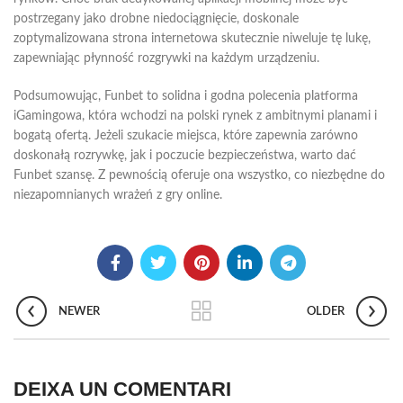
postrzegany jako drobne niedociągnięcie, doskonale
zoptymalizowana strona internetowa skutecznie niweluje tę lukę,
zapewniając płynność rozgrywki na każdym urządzeniu.
Podsumowując, Funbet to solidna i godna polecenia platforma
iGamingowa, która wchodzi na polski rynek z ambitnymi planami i
bogatą ofertą. Jeżeli szukacie miejsca, które zapewnia zarówno
doskonałą rozrywkę, jak i poczucie bezpieczeństwa, warto dać
Funbet szansę. Z pewnością oferuje ona wszystko, co niezbędne do
niezapomnianych wrażeń z gry online.
NEWER
OLDER
DEIXA UN COMENTARI