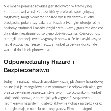
Nie można pominąć również gier stołowych w tradycyjnej,
komputerowej wersji. Gracze, którzy preferują spokojniejszą
rozgrywkę, mogą wybierać spośród wielu wariantów ruletki,
blackjacka, pokera czy bakarata. Każda z tych gier oferuje różne
poziomy trudności i zasady, dzięki czemu każdy gracz znajdzie coś
dla siebie, niezależnie od swojego doświadczenia. Różnorodność
strategii i potencjalnych wygranych sprawia, że te klasyki kasyna
nadal przyciągają rzesze graczy, a Funbet zapewnia doskonałe
warunki do ich eksplorowania.
Odpowiedzialny Hazard i
Bezpieczeństwo
Jednym z najważniejszych aspektów każdej platformy hazardowej
online jest jej zaangażowanie w promowanie odpowiedzialnej gry
oraz zapewnienie bezpieczeństwa swoim użytkownikom. Funbet
zdaje sobie sprawę z potencjalnych zagrożeń związanych z
nadmiernym hazardem i dlatego aktywnie wdraża narzędzia oraz
strategie, mające na celu ochronę graczy. Firma udostępnia