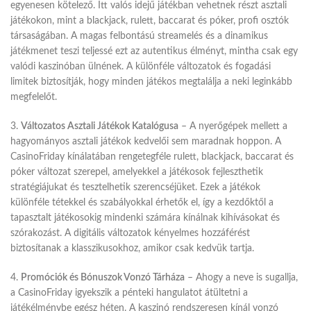
egyenesen kötelező. Itt valós idejű játékban vehetnek részt asztali
játékokon, mint a blackjack, rulett, baccarat és póker, profi osztók
társaságában. A magas felbontású streamelés és a dinamikus
játékmenet teszi teljessé ezt az autentikus élményt, mintha csak egy
valódi kaszinóban ülnének. A különféle változatok és fogadási
limitek biztosítják, hogy minden játékos megtalálja a neki leginkább
megfelelőt.
3.
Változatos Asztali Játékok Katalógusa
– A nyerőgépek mellett a
hagyományos asztali játékok kedvelői sem maradnak hoppon. A
CasinoFriday kínálatában rengetegféle rulett, blackjack, baccarat és
póker változat szerepel, amelyekkel a játékosok fejleszthetik
stratégiájukat és tesztelhetik szerencséjüket. Ezek a játékok
különféle tétekkel és szabályokkal érhetők el, így a kezdőktől a
tapasztalt játékosokig mindenki számára kínálnak kihívásokat és
szórakozást. A digitális változatok kényelmes hozzáférést
biztosítanak a klasszikusokhoz, amikor csak kedvük tartja.
4.
Promóciók és Bónuszok Vonzó Tárháza
– Ahogy a neve is sugallja,
a CasinoFriday igyekszik a pénteki hangulatot átültetni a
játékélménybe egész héten. A kaszinó rendszeresen kínál vonzó