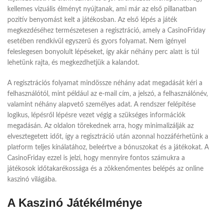
kellemes vizuális élményt nyújtanak, ami már az első pillanatban
pozitív benyomást kelt a játékosban. Az első lépés a játék
megkezdéséhez természetesen a regisztráció, amely a CasinoFriday
esetében rendkívül egyszerű és gyors folyamat. Nem igényel
feleslegesen bonyolult lépéseket, így akár néhány perc alatt is túl
lehetünk rajta, és megkezdhetjük a kalandot.
A regisztrációs folyamat mindössze néhány adat megadását kéri a
felhasználótól, mint például az e-mail cím, a jelszó, a felhasználónév,
valamint néhány alapvető személyes adat. A rendszer felépítése
logikus, lépésről lépésre vezet végig a szükséges információk
megadásán. Az oldalon törekednek arra, hogy minimalizálják az
elvesztegetett időt, így a regisztráció után azonnal hozzáférhetünk a
platform teljes kínálatához, beleértve a bónuszokat és a játékokat. A
CasinoFriday ezzel is jelzi, hogy mennyire fontos számukra a
játékosok időtakarékossága és a zökkenőmentes belépés az online
kaszinó világába.
A Kaszinó Játékélménye