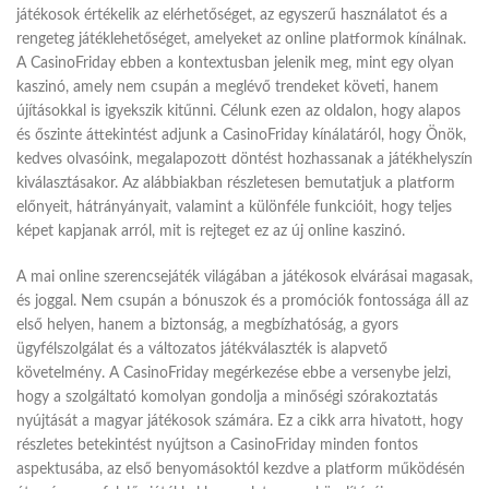
játékosok értékelik az elérhetőséget, az egyszerű használatot és a
rengeteg játéklehetőséget, amelyeket az online platformok kínálnak.
A CasinoFriday ebben a kontextusban jelenik meg, mint egy olyan
kaszinó, amely nem csupán a meglévő trendeket követi, hanem
újításokkal is igyekszik kitűnni. Célunk ezen az oldalon, hogy alapos
és őszinte áttekintést adjunk a CasinoFriday kínálatáról, hogy Önök,
kedves olvasóink, megalapozott döntést hozhassanak a játékhelyszín
kiválasztásakor. Az alábbiakban részletesen bemutatjuk a platform
előnyeit, hátrányányait, valamint a különféle funkcióit, hogy teljes
képet kapjanak arról, mit is rejteget ez az új online kaszinó.
A mai online szerencsejáték világában a játékosok elvárásai magasak,
és joggal. Nem csupán a bónuszok és a promóciók fontossága áll az
első helyen, hanem a biztonság, a megbízhatóság, a gyors
ügyfélszolgálat és a változatos játékválaszték is alapvető
követelmény. A CasinoFriday megérkezése ebbe a versenybe jelzi,
hogy a szolgáltató komolyan gondolja a minőségi szórakoztatás
nyújtását a magyar játékosok számára. Ez a cikk arra hivatott, hogy
részletes betekintést nyújtson a CasinoFriday minden fontos
aspektusába, az első benyomásoktól kezdve a platform működésén