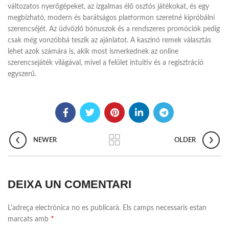
változatos nyerőgépeket, az izgalmas élő osztós játékokat, és egy
megbízható, modern és barátságos platformon szeretné kipróbálni
szerencséjét. Az üdvözlő bónuszok és a rendszeres promóciók pedig
csak még vonzóbbá teszik az ajánlatot. A kaszinó remek választás
lehet azok számára is, akik most ismerkednek az online
szerencsejáték világával, mivel a felület intuitív és a regisztráció
egyszerű.
NEWER
OLDER
DEIXA UN COMENTARI
L'adreça electrònica no es publicarà.
Els camps necessaris estan
*
marcats amb