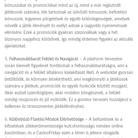
bónuszokat és promóciókat mind az új, mind a már regisztrált
játékosok számára. Ide tartoznak az üdvözlő bónuszok, befizetési
bónuszok, ingyenes pörgetések és egyéb különlegességek, amelyek
növelik a játék élményét és esélyt adnak a nagyobb nyeremények
elérésére. Ezek a promóciók gyakran szezonálisak vagy a hét
bizonyos napjaihoz kötődnek, így mindig érdemes figyelni az aktuális
ajánlatokat.
5.
Felhasználóbarát Felület és Navigáció
– A platform tervezése
során kiemelt figyelmet fordítottak a felhasználóbarátságra, ami a
navigációt és a felület általános kialakítását illeti. A weboldal gyorsan
betöltődik, és könnyen áttekinthető, ami megkönnyíti a játékosok
számára a játékok, promóciók és egyéb funkciók közötti mozgást.
Akár asztali számítógépen, akár mobilon böngésznek, a felület
mindig reszponzív és jól működik. Ez a gondos tervezés hozzájárul a
kellemes és stresszmentes játékélményhez.
6.
Különböző Fizetési Módok Elérhetősége
– A befizetések és a
kifizetések zökkenőmentessége kulcsfontosságú minden online
kaszinóban, és a CasinoFriday ezen a téren is jelesre vizsgázik.