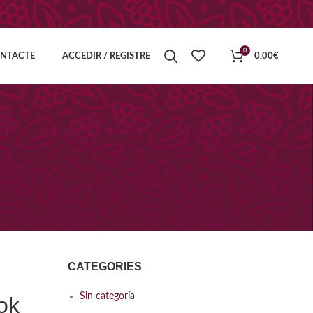
0
NTACTE
ACCEDIR / REGISTRE
0,00
€
CATEGORIES
Sin categoría
ok