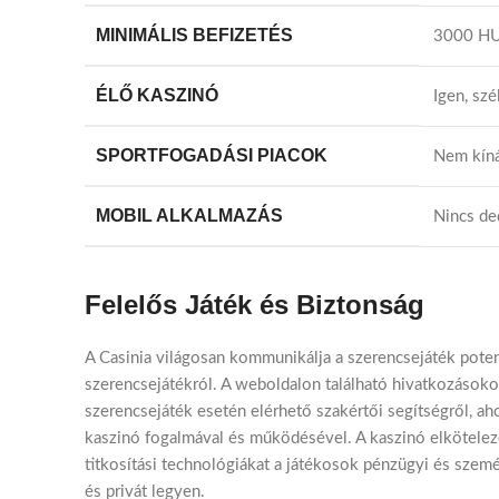
MINIMÁLIS BEFIZETÉS
3000 H
ÉLŐ KASZINÓ
Igen, sz
SPORTFOGADÁSI PIACOK
Nem kíná
MOBIL ALKALMAZÁS
Nincs de
Felelős Játék és Biztonság
A Casinia világosan kommunikálja a szerencsejáték potenc
szerencsejátékról. A weboldalon található hivatkozásoko
szerencsejáték esetén elérhető szakértői segítségről, 
kaszinó fogalmával és működésével. A kaszinó elkötelezet
titkosítási technológiákat a játékosok pénzügyi és szem
és privát legyen.