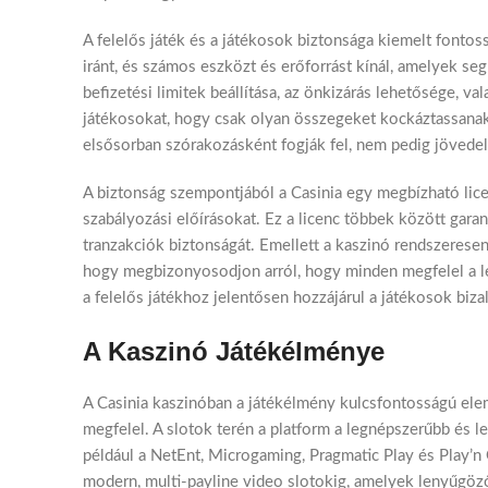
A felelős játék és a játékosok biztonsága kiemelt fontos
iránt, és számos eszközt és erőforrást kínál, amelyek seg
befizetési limitek beállítása, az önkizárás lehetősége, va
játékosokat, hogy csak olyan összegeket kockáztassana
elsősorban szórakozásként fogják fel, nem pedig jövede
A biztonság szempontjából a Casinia egy megbízható licen
szabályozási előírásokat. Ez a licenc többek között garan
tranzakciók biztonságát. Emellett a kaszinó rendszeresen 
hogy megbizonyosodjon arról, hogy minden megfelel a le
a felelős játékhoz jelentősen hozzájárul a játékosok bi
A Kaszinó Játékélménye
A Casinia kaszinóban a játékélmény kulcsfontosságú elem
megfelel. A slotok terén a platform a legnépszerűbb és le
például a NetEnt, Microgaming, Pragmatic Play és Play’n
modern, multi-payline video slotokig, amelyek lenyűgöző