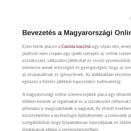
Bevezetés a Magyarországi Onli
Ezen élénk piacon a
Casinia kaszinó
egy olyan név, amely
platform nem csupán egy újabb szereplő az online szeren
szórakozást, változatos játékokat és vonzó promóciókat 
elemezve annak erősségeit és gyengeségeit, hogy az olv
az elvárásaiknak és igényeiknek. Az alábbiakban részlete
egészen a felelős játékkal kapcsolatos tudnivalókig.
A magyarországi online szerencsejáték piaca egy dinami
többen keresik az izgalmakat és a szórakozást otthonuk 
pillanatra is megszakítanák a napjukat. Az elmúlt évekb
köszönhetően a technológia fejlődésének, a szélesebb já
szolgáltatókat, hogy folyamatosan innováljanak és tökéle
elvárásaival ebben a versenyhelyzetben.