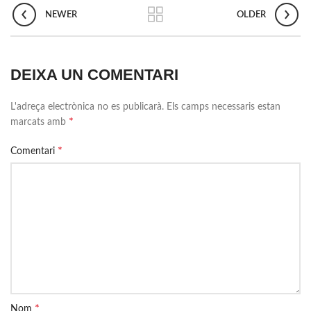
NEWER
OLDER
DEIXA UN COMENTARI
L'adreça electrònica no es publicarà.
Els camps necessaris estan
*
marcats amb
*
Comentari
*
Nom