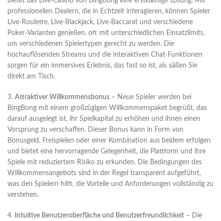
bietet das Live-Casino von BingBong eine erstklassige Lösung. Mit
professionellen Dealern, die in Echtzeit interagieren, können Spieler
Live-Roulette, Live-Blackjack, Live-Baccarat und verschiedene
Poker-Varianten genießen, oft mit unterschiedlichen Einsatzlimits,
um verschiedenen Spielertypen gerecht zu werden. Die
hochauflösenden Streams und die interaktiven Chat-Funktionen
sorgen für ein immersives Erlebnis, das fast so ist, als säßen Sie
direkt am Tisch.
3.
Attraktiver Willkommensbonus
– Neue Spieler werden bei
BingBong mit einem großzügigen Willkommenspaket begrüßt, das
darauf ausgelegt ist, ihr Spielkapital zu erhöhen und ihnen einen
Vorsprung zu verschaffen. Dieser Bonus kann in Form von
Bonusgeld, Freispielen oder einer Kombination aus beidem erfolgen
und bietet eine hervorragende Gelegenheit, die Plattform und ihre
Spiele mit reduziertem Risiko zu erkunden. Die Bedingungen des
Willkommensangebots sind in der Regel transparent aufgeführt,
was den Spielern hilft, die Vorteile und Anforderungen vollständig zu
verstehen.
4.
Intuitive Benutzeroberfläche und Benutzerfreundlichkeit
– Die