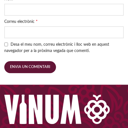
*
Correu electrònic
Desa el meu nom, correu electrònic i lloc web en aquest
navegador per a la pròxima vegada que comenti.