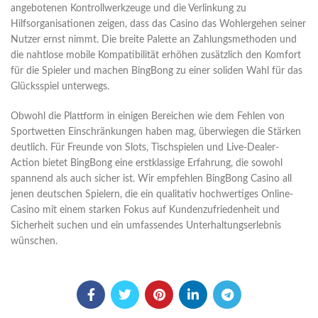
angebotenen Kontrollwerkzeuge und die Verlinkung zu
Hilfsorganisationen zeigen, dass das Casino das Wohlergehen seiner
Nutzer ernst nimmt. Die breite Palette an Zahlungsmethoden und
die nahtlose mobile Kompatibilität erhöhen zusätzlich den Komfort
für die Spieler und machen BingBong zu einer soliden Wahl für das
Glücksspiel unterwegs.
Obwohl die Plattform in einigen Bereichen wie dem Fehlen von
Sportwetten Einschränkungen haben mag, überwiegen die Stärken
deutlich. Für Freunde von Slots, Tischspielen und Live-Dealer-
Action bietet BingBong eine erstklassige Erfahrung, die sowohl
spannend als auch sicher ist. Wir empfehlen BingBong Casino all
jenen deutschen Spielern, die ein qualitativ hochwertiges Online-
Casino mit einem starken Fokus auf Kundenzufriedenheit und
Sicherheit suchen und ein umfassendes Unterhaltungserlebnis
wünschen.