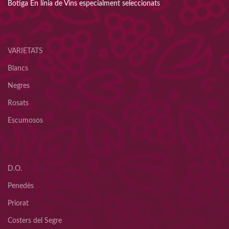
Botiga En línia de Vins especialment seleccionats
VARIETATS
Blancs
Negres
Rosats
Escumosos
D.O.
Penedès
Priorat
Costers del Segre