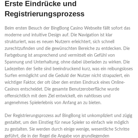
Erste Eindrücke und
Registrierungsprozess
Beim ersten Besuch der BingBong Casino Webseite fällt sofort das
moderne und intuitive Design auf. Die Navigation ist klar
strukturiert, was es neuen Nutzern erleichtert, sich schnell
zurechtzufinden und die gewünschten Bereiche zu entdecken. Die
Farbgebung ist ansprechend und vermittelt ein Gefühl von
Spannung und Unterhaltung, ohne dabei überladen zu wirken. Die
Ladezeiten der Seite sind beeindruckend kurz, was ein reibungsloses
Surfen ermöglicht und die Geduld der Nutzer nicht strapaziert, ein
wichtiger Faktor, der oft über den ersten Eindruck eines Online-
Casinos entscheidet. Die gesamte Benutzeroberfläche wurde
offensichtlich mit dem Ziel entwickelt, ein nahtloses und
angenehmes Spielerlebnis von Anfang an zu bieten.
Der Registrierungsprozess auf BingBong ist unkompliziert und zügig
gestaltet, um den Einstieg für neue Spieler so einfach wie möglich
zu gestalten. Sie werden durch einige wenige, wesentliche Schritte
geführt, die in der Regel die Angabe von grundlegenden