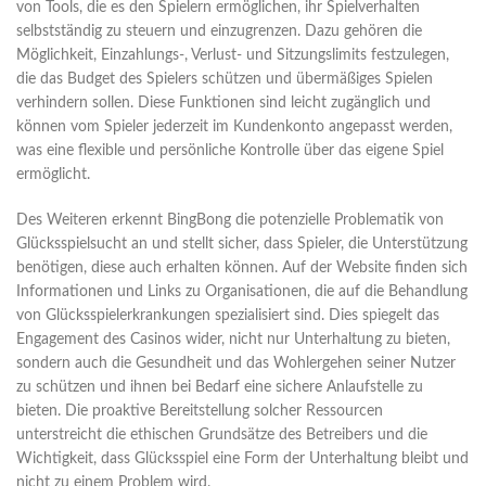
von Tools, die es den Spielern ermöglichen, ihr Spielverhalten
selbstständig zu steuern und einzugrenzen. Dazu gehören die
Möglichkeit, Einzahlungs-, Verlust- und Sitzungslimits festzulegen,
die das Budget des Spielers schützen und übermäßiges Spielen
verhindern sollen. Diese Funktionen sind leicht zugänglich und
können vom Spieler jederzeit im Kundenkonto angepasst werden,
was eine flexible und persönliche Kontrolle über das eigene Spiel
ermöglicht.
Des Weiteren erkennt BingBong die potenzielle Problematik von
Glücksspielsucht an und stellt sicher, dass Spieler, die Unterstützung
benötigen, diese auch erhalten können. Auf der Website finden sich
Informationen und Links zu Organisationen, die auf die Behandlung
von Glücksspielerkrankungen spezialisiert sind. Dies spiegelt das
Engagement des Casinos wider, nicht nur Unterhaltung zu bieten,
sondern auch die Gesundheit und das Wohlergehen seiner Nutzer
zu schützen und ihnen bei Bedarf eine sichere Anlaufstelle zu
bieten. Die proaktive Bereitstellung solcher Ressourcen
unterstreicht die ethischen Grundsätze des Betreibers und die
Wichtigkeit, dass Glücksspiel eine Form der Unterhaltung bleibt und
nicht zu einem Problem wird.