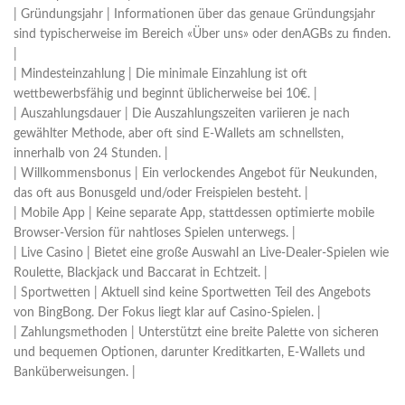
| Gründungsjahr | Informationen über das genaue Gründungsjahr
sind typischerweise im Bereich «Über uns» oder denAGBs zu finden.
|
| Mindesteinzahlung | Die minimale Einzahlung ist oft
wettbewerbsfähig und beginnt üblicherweise bei 10€. |
| Auszahlungsdauer | Die Auszahlungszeiten variieren je nach
gewählter Methode, aber oft sind E-Wallets am schnellsten,
innerhalb von 24 Stunden. |
| Willkommensbonus | Ein verlockendes Angebot für Neukunden,
das oft aus Bonusgeld und/oder Freispielen besteht. |
| Mobile App | Keine separate App, stattdessen optimierte mobile
Browser-Version für nahtloses Spielen unterwegs. |
| Live Casino | Bietet eine große Auswahl an Live-Dealer-Spielen wie
Roulette, Blackjack und Baccarat in Echtzeit. |
| Sportwetten | Aktuell sind keine Sportwetten Teil des Angebots
von BingBong. Der Fokus liegt klar auf Casino-Spielen. |
| Zahlungsmethoden | Unterstützt eine breite Palette von sicheren
und bequemen Optionen, darunter Kreditkarten, E-Wallets und
Banküberweisungen. |