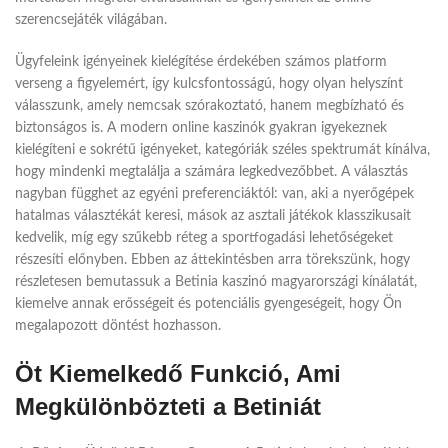
szerencsejáték világában.
Ügyfeleink igényeinek kielégítése érdekében számos platform
verseng a figyelemért, így kulcsfontosságú, hogy olyan helyszínt
válasszunk, amely nemcsak szórakoztató, hanem megbízható és
biztonságos is. A modern online kaszinók gyakran igyekeznek
kielégíteni e sokrétű igényeket, kategóriák széles spektrumát kínálva,
hogy mindenki megtalálja a számára legkedvezőbbet. A választás
nagyban függhet az egyéni preferenciáktól: van, aki a nyerőgépek
hatalmas választékát keresi, mások az asztali játékok klasszikusait
kedvelik, míg egy szűkebb réteg a sportfogadási lehetőségeket
részesíti előnyben. Ebben az áttekintésben arra törekszünk, hogy
részletesen bemutassuk a Betinia kaszinó magyarországi kínálatát,
kiemelve annak erősségeit és potenciális gyengeségeit, hogy Ön
megalapozott döntést hozhasson.
Öt Kiemelkedő Funkció, Ami
Megkülönbözteti a Betiniát