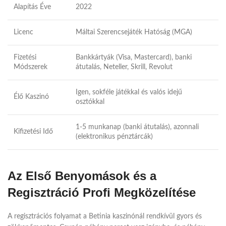
Alapítás Éve
2022
Licenc
Máltai Szerencsejáték Hatóság (MGA)
Fizetési
Bankkártyák (Visa, Mastercard), banki
Módszerek
átutalás, Neteller, Skrill, Revolut
Igen, sokféle játékkal és valós idejű
Élő Kaszinó
osztókkal
1-5 munkanap (banki átutalás), azonnali
Kifizetési Idő
(elektronikus pénztárcák)
Az Első Benyomások és a
Regisztráció Profi Megközelítése
A regisztrációs folyamat a Betinia kaszinónál rendkívül gyors és