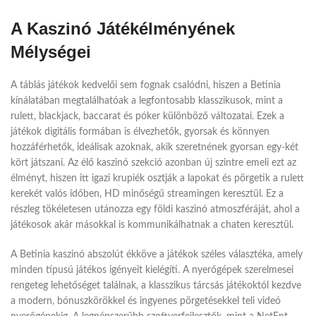
A Kaszinó Játékélményének
Mélységei
A táblás játékok kedvelői sem fognak csalódni, hiszen a Betinia
kínálatában megtalálhatóak a legfontosabb klasszikusok, mint a
rulett, blackjack, baccarat és póker különböző változatai. Ezek a
játékok digitális formában is élvezhetők, gyorsak és könnyen
hozzáférhetők, ideálisak azoknak, akik szeretnének gyorsan egy-két
kört játszani. Az élő kaszinó szekció azonban új szintre emeli ezt az
élményt, hiszen itt igazi krupiék osztják a lapokat és pörgetik a rulett
kerekét valós időben, HD minőségű streamingen keresztül. Ez a
részleg tökéletesen utánozza egy földi kaszinó atmoszféráját, ahol a
játékosok akár másokkal is kommunikálhatnak a chaten keresztül.
A Betinia kaszinó abszolút ékköve a játékok széles választéka, amely
minden típusú játékos igényeit kielégíti. A nyerőgépek szerelmesei
rengeteg lehetőséget találnak, a klasszikus tárcsás játékoktól kezdve
a modern, bónuszkörökkel és ingyenes pörgetésekkel teli videó