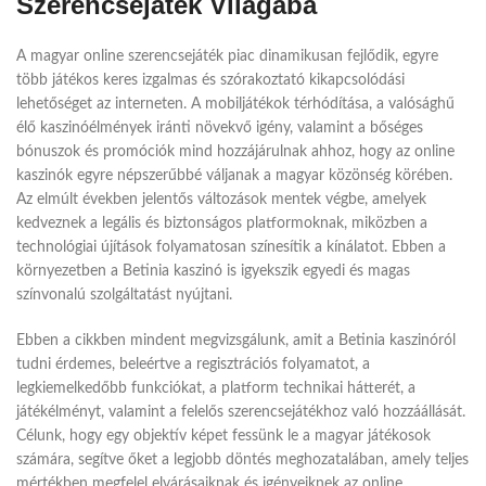
Szerencsejáték Világába
A magyar online szerencsejáték piac dinamikusan fejlődik, egyre
több játékos keres izgalmas és szórakoztató kikapcsolódási
lehetőséget az interneten. A mobiljátékok térhódítása, a valósághű
élő kaszinóélmények iránti növekvő igény, valamint a bőséges
bónuszok és promóciók mind hozzájárulnak ahhoz, hogy az online
kaszinók egyre népszerűbbé váljanak a magyar közönség körében.
Az elmúlt években jelentős változások mentek végbe, amelyek
kedveznek a legális és biztonságos platformoknak, miközben a
technológiai újítások folyamatosan színesítik a kínálatot. Ebben a
környezetben a Betinia kaszinó is igyekszik egyedi és magas
színvonalú szolgáltatást nyújtani.
Ebben a cikkben mindent megvizsgálunk, amit a Betinia kaszinóról
tudni érdemes, beleértve a regisztrációs folyamatot, a
legkiemelkedőbb funkciókat, a platform technikai hátterét, a
játékélményt, valamint a felelős szerencsejátékhoz való hozzáállását.
Célunk, hogy egy objektív képet fessünk le a magyar játékosok
számára, segítve őket a legjobb döntés meghozatalában, amely teljes
mértékben megfelel elvárásaiknak és igényeiknek az online