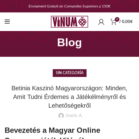
Enviament Gratuït en Comandes Superiors a 150€
0
/
0,00
€
Blog
SIN CATEGORÍA
Betinia Kaszinó Magyarországon: Minden,
Amit Tudni Érdemes a Játékélményről és
Lehetőségekről
Joanic A.
Bevezetés a Magyar Online