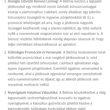
Bőséges Üdvözlő Bónusz Csomag
: A Betinia kaszinó a legújabb
játékosokat egy rendkívül vonzó üdvözlő bónuszcsomaggal
kívánja a platformjához csábítani, amely általában egy jelentős
bónuszpénz összegből és ingyenes pörgetésekből áll. Ez a
promóció lehetőséget ad arra, hogy a játékosok nagyobb
összeggel kezdhessék meg a szerencsejátékot, így több esélyük
nyílik a nyeremények megszerzésére már az első napokban is. A
bónusz részletes feltételeinek mindig alaposan olvassuk át, hogy
teljes mértékben kihasználhassuk az ajánlatot.
Különleges Promóciók és Versenyek
: A Betinia rendszeresen kínál
különféle promóciókat a már meglévő játékosoknak is, mint
például heti újratöltő bónuszokat, cashback ajánlatokat vagy
éppen ingyenes pörgetéseket. Ezenfelül izgalmas versenyeket is
rendeznek, ahol a játékosok egymással versengve szerezhetnek
extra nyereményeket és díjakat, így az állandó játékosok sem
maradnak motiváció nélkül.
Nyerőgépek Hatalmas Választéka
: A Betinia büszkélkedhet a világ
legnevesebb szoftverfejlesztőinek innovatív és izgalmas
nyerőgépeivel, a klasszikus gyümölcsös játéktól kezdve a
legmodernebb, különleges funkciókkal ellátott videó