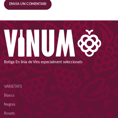
Botiga En línia de Vins especialment seleccionats
VARIETATS
Blancs
Negres
Rosats