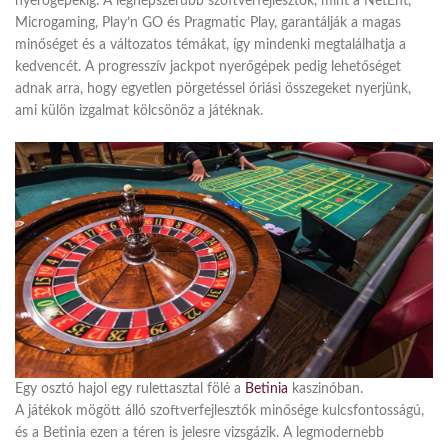
nyerőgépekig. A legnépszerűbb szoftverfejlesztők, mint a NetEnt,
Microgaming, Play’n GO és Pragmatic Play, garantálják a magas
minőséget és a változatos témákat, így mindenki megtalálhatja a
kedvencét. A progresszív jackpot nyerőgépek pedig lehetőséget
adnak arra, hogy egyetlen pörgetéssel óriási összegeket nyerjünk,
ami külön izgalmat kölcsönöz a játéknak.
Egy osztó hajol egy rulettasztal fölé a
Betinia
kaszinóban.
A játékok mögött álló szoftverfejlesztők minősége kulcsfontosságú,
és a Betinia ezen a téren is jelesre vizsgázik. A legmodernebb