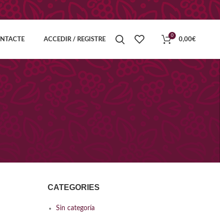
0
NTACTE
ACCEDIR / REGISTRE
0,00
€
CATEGORIES
Sin categoría