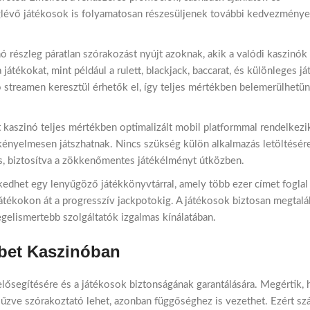
lévő játékosok is folyamatosan részesüljenek további kedvezmény
ó részleg páratlan szórakozást nyújt azoknak, akik a valódi kaszinók
a játékokat, mint például a rulett, blackjack, baccarat, és különleges 
ó streamen keresztül érhetők el, így teljes mértékben belemerülhetün
t kaszinó teljes mértékben optimalizált mobil platformmal rendelkezik
kényelmesen játszhatnak. Nincs szükség külön alkalmazás letöltésére
, biztosítva a zökkenőmentes játékélményt útközben.
kedhet egy lenyűgöző játékkönyvtárral, amely több ezer címet fogla
játékokon át a progresszív jackpotokig. A játékosok biztosan megtalá
egelismertebb szolgáltatók izgalmas kínálatában.
ibet Kaszinóban
k elősegítésére és a játékosok biztonságának garantálására. Megértik,
űzve szórakoztató lehet, azonban függőséghez is vezethet. Ezért s