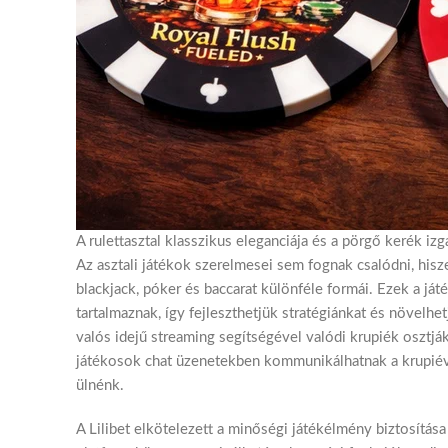
A rulettasztal klasszikus eleganciája és a pörgő kerék izg
Az asztali játékok szerelmesei sem fognak csalódni, hisze
blackjack, póker és baccarat különféle formái. Ezek a j
tartalmaznak, így fejleszthetjük stratégiánkat és növelhe
valós idejű streaming segítségével valódi krupiék osztják 
játékosok chat üzenetekben kommunikálhatnak a krupiéval 
ülnénk.
A Lilibet elkötelezett a minőségi játékélmény biztosítása i