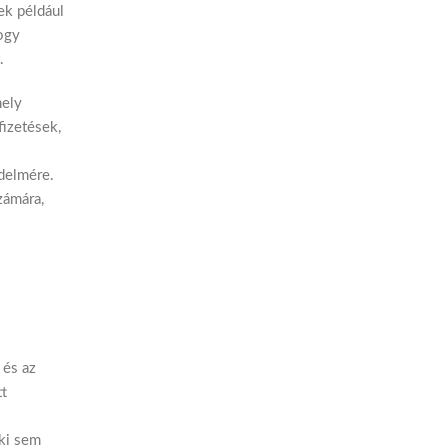
ek például
hogy
.
mely
fizetések,
édelmére.
zámára,
 és az
tt
nki sem